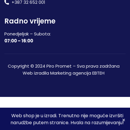
+387 32 652 001
Radno vrijeme
Ponedjeljak – Subota:
07:00 – 16:00
Copyright © 2024 Piro Promet – Sva prava zadržana
Web izradila
Marketing agencija EBTEH
Web shop je u izradi. Trenutno nije moguće izvršiti
3
narudžbe putem stranice. Hvala na razumijevanju!
Početna
Shop
Spremljeni proizvodi
Moj račun