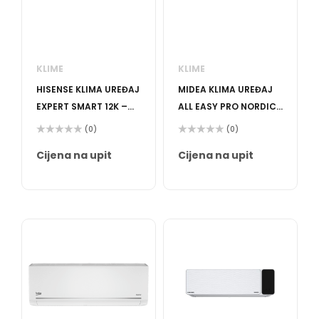
KLIME
KLIME
HISENSE KLIMA UREĐAJ
MIDEA KLIMA UREĐAJ
EXPERT SMART 12K –
ALL EASY PRO NORDIC
INVERTER
24-KA INVERTER
(0)
(0)
Ocijenjeno
Ocijenjeno
0
0
Cijena na upit
Cijena na upit
od
od
5
5