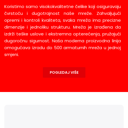
Koristimo samo visokokvalitetne čelike koji osiguravaju
čvrstoću i dugotrajnost naše mreže. Zahvaljujući
opremi i kontroli kvaliteta, svaka mreža ima precizne
dimenzije i jednoliku strukturu. Mreža je izrađena da
izdrži teške uslove i ekstremna opterećenja, pružajući
dugoročnu sigurnost. Naša moderna proizvodna linija
omogućava izradu do 500 armaturnih mreža u jednoj
smjeni.
POGLEDAJ VIŠE