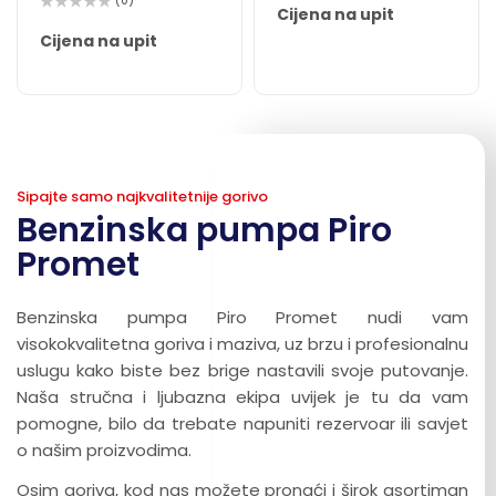
(0)
0
Cijena na upit
Ocijenjeno
od
0
5
Cijena na upit
od
5
Sipajte samo najkvalitetnije gorivo
Benzinska pumpa Piro
Promet
Benzinska pumpa Piro Promet nudi vam
visokokvalitetna goriva i maziva, uz brzu i profesionalnu
uslugu kako biste bez brige nastavili svoje putovanje.
Naša stručna i ljubazna ekipa uvijek je tu da vam
pomogne, bilo da trebate napuniti rezervoar ili savjet
o našim proizvodima.
Osim goriva, kod nas možete pronaći i širok asortiman