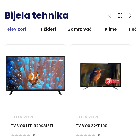
Bijela tehnika
Televizori
Frižideri
Zamrzivači
Klime
Peć
TELEVIZORI
TELEVIZORI
TV VOX LED 32DS315FL
TV VOX 32YD100
(0)
(0)