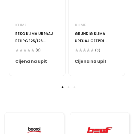
KLIME
KLIME
BEKO KLIMA UREĐAJ
GRUNDIG KLIMA
BEHPG 125/126
UREĐAJ GEEPDH
INVERTER WIFI
120/121 INVERTER WIFI
(0)
(0)
Ocijenjeno
Ocijenjeno
0
0
Cijena na upit
Cijena na upit
od
od
5
5