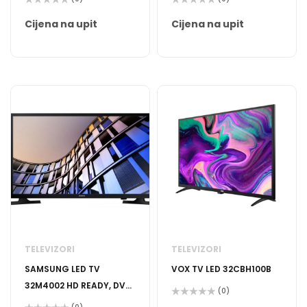
Ocijenjeno
Ocijenjeno
0
0
Cijena na upit
Cijena na upit
od
od
5
5
TELEVIZORI
TELEVIZORI
SAMSUNG LED TV
VOX TV LED 32CBH100B
32M4002 HD READY, DVB
(0)
T2/C
Ocijenjeno