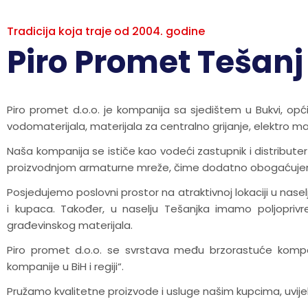
Tradicija koja traje od 2004. godine
Piro Promet Tešanj
Piro promet d.o.o. je kompanija sa sjedištem u Bukvi, opći
vodomaterijala, materijala za centralno grijanje, elektro mat
Naša kompanija se ističe kao vodeći zastupnik i distribute
proizvodnjom armaturne mreže, čime dodatno obogaćuje
Posjedujemo poslovni prostor na atraktivnoj lokaciji u nas
i kupaca. Također, u naselju Tešanjka imamo poljoprivr
građevinskog materijala.
Piro promet d.o.o. se svrstava među brzorastuće kompan
kompanije u BiH i regiji“.
Pružamo kvalitetne proizvode i usluge našim kupcima, uvijek