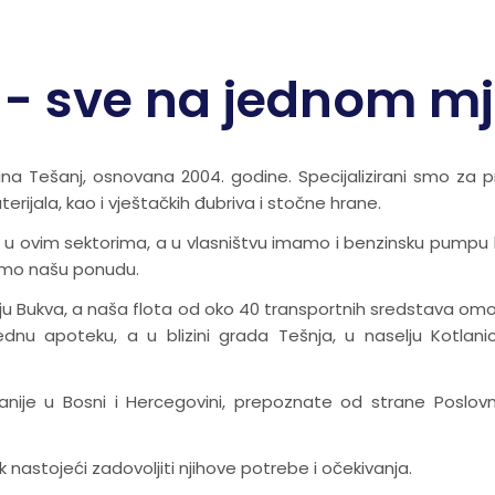
- sve na jednom mj
na Tešanj, osnovana 2004. godine. Specijalizirani smo za pr
erijala, kao i vještačkih đubriva i stočne hrane.
r u ovim sektorima, a u vlasništvu imamo i benzinsku pumpu k
mo našu ponudu.
elju Bukva, a naša flota od oko 40 transportnih sredstava o
ednu apoteku, a u blizini grada Tešnja, u naselju Kotlan
ije u Bosni i Hercegovini, prepoznate od strane Poslovni
 nastojeći zadovoljiti njihove potrebe i očekivanja.