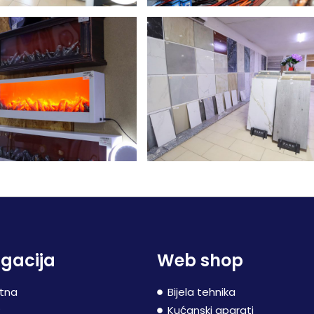
gacija
Web shop
tna
Bijela tehnika
P
Kućanski aparati