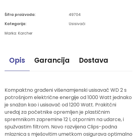
Šifra proizvoda:
49704
Kategorija:
Usisivači
Marka:
Karcher
Opis
Garancija
Dostava
Kompaktno građeni višenamjenski usisavač WD 2 s
potrošnjom električne energije od 1000 Watt jednako
je snažan kao i usisavač od 1200 Watt. Prakitčni
uređaj za početnike opremljen je plastičnim
spremnikom zapremine 12 l, otpornim na udarce, i
spužvastim filtrom. Novo razvijena Clips-podna
mlaznica s mješovitim umetkom osigurava optimalno