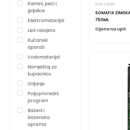
Kamini, peći i
PUR PJENE
grijalice
SOMAFIX ZIMSKA
750ML
Elektromaterijal
Cijena na upit
Led rasvjeta
Kućanski
aparati
Vodomaterijal
Namještaj za
kupaonicu
Grijanje
Poljoprivredni
program
Bazeni i
bazenska
oprema