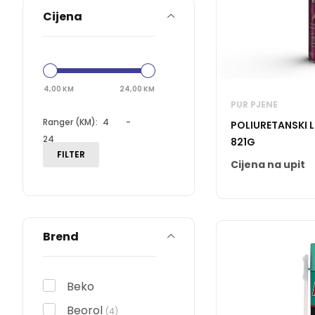
Cijena
Tepisi i staze
Super sniženje
4,00
KM
24,00
KM
PUR PJENE
Ranger (KM):
-
POLIURETANSKI 
821G
FILTER
Cijena na upit
Brend
Beko
Beorol
(4)