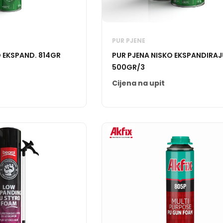
PUR PJENE
O EKSPAND. 814GR
PUR PJENA NISKO EKSPANDIRA
500GR/3
Cijena na upit