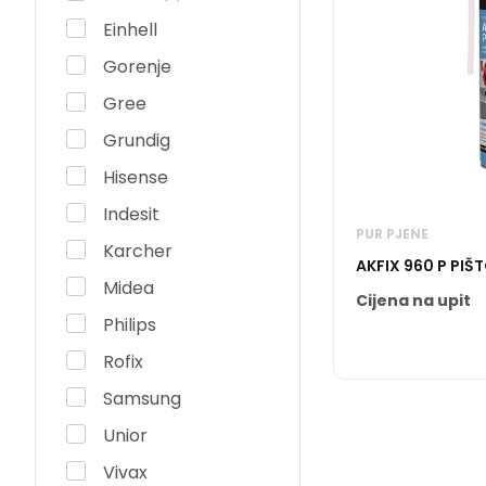
Einhell
Gorenje
Gree
Grundig
Hisense
Indesit
PUR PJENE
Karcher
AKFIX 960 P PIŠ
Midea
Cijena na upit
Philips
Rofix
Samsung
Unior
Vivax