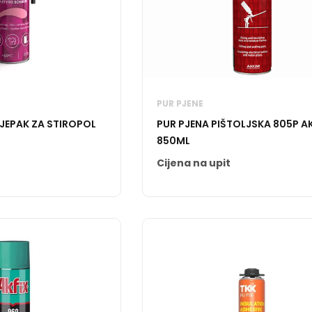
PUR PJENE
LJEPAK ZA STIROPOL
PUR PJENA PIŠTOLJSKA 805P A
850ML
Cijena na upit