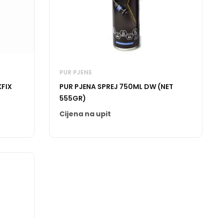
PUR PJENE
KFIX
PUR PJENA SPREJ 750ML DW (NET
555GR)
Cijena na upit