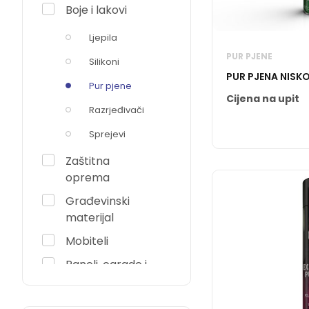
Boje i lakovi
Ljepila
PUR PJENE
Silikoni
PUR PJENA NISK
Pur pjene
Cijena na upit
Razrjeđivači
Sprejevi
Zaštitna
oprema
Građevinski
materijal
Mobiteli
Paneli, ograde i
stubovi
Podovi i laminati