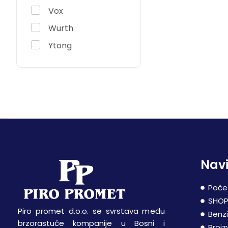
Vox
Wurth
Ytong
Navi
Poče
SHO
Piro promet d.o.o. se svrstava među
Benz
brzorastuće kompanije u Bosni i
Proiz