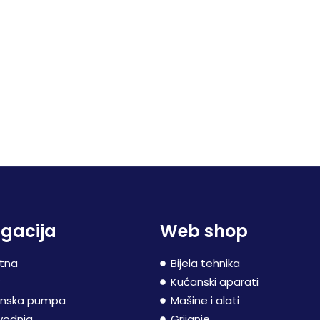
gacija
Web shop
tna
Bijela tehnika
P
Kućanski aparati
inska pumpa
Mašine i alati
vodnja
Grijanje