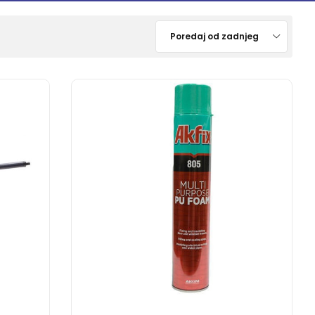
Pogledajte ponudu
Pogledajte ponudu
Poredaj od zadnjeg