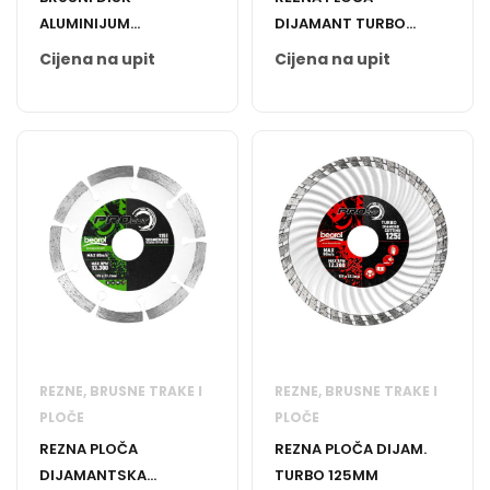
ALUMINIJUM
DIJAMANT TURBO
GRANULACIJA 100
230MM
Cijena na upit
Cijena na upit
REZNE, BRUSNE TRAKE I
REZNE, BRUSNE TRAKE I
PLOČE
PLOČE
REZNA PLOČA
REZNA PLOČA DIJAM.
DIJAMANTSKA
TURBO 125MM