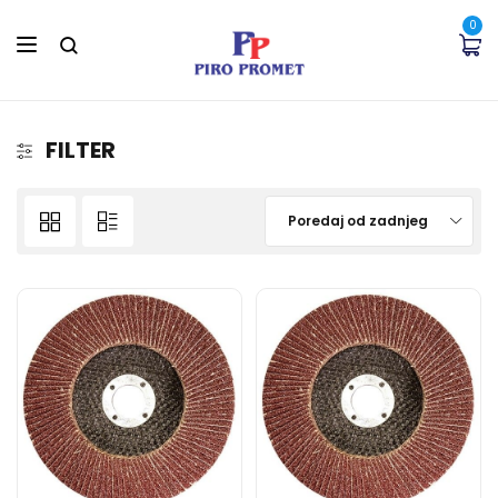
0
FILTER
Poredaj od zadnjeg