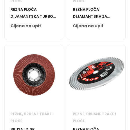
PLOČE
PLOČE
REZNA PLOČA
REZNA PLOČA
DIJAMANTSKA TURBO
DIJAMANTSKA ZA
115MM
KERAMIKU
Cijena na upit
Cijena na upit
REZNE, BRUSNE TRAKE I
REZNE, BRUSNE TRAKE I
PLOČE
PLOČE
BRUSNI DISK
REZNA PLOČA