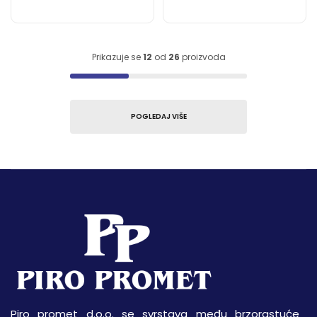
Prikazuje se
12
od
26
proizvoda
POGLEDAJ VIŠE
Piro promet d.o.o. se svrstava među brzorastuće