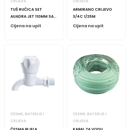
CRIJEVA
CRIJEVA
TUŠ RUČICA SET
ARMIRANO CRIJEVO
AUADRA JET 110MM SA
3/4C 1/25M
CRIJEVOM
Cijena na upit
Cijena na upit
ČESME, BATERIJE I
ČESME, BATERIJE I
CRIJEVA
CRIJEVA
ČESMA BIJELA
KABAL ZA VODU