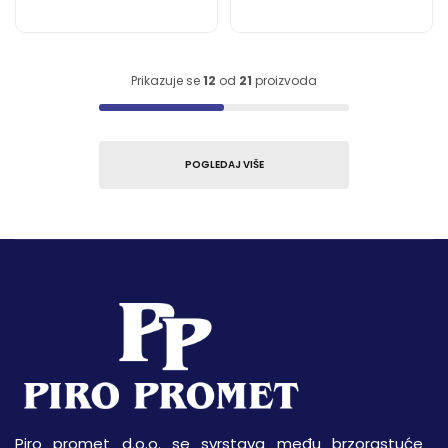
Prikazuje se
12
od
21
proizvoda
POGLEDAJ VIŠE
Piro promet d.o.o. se svrstava među brzorastuće