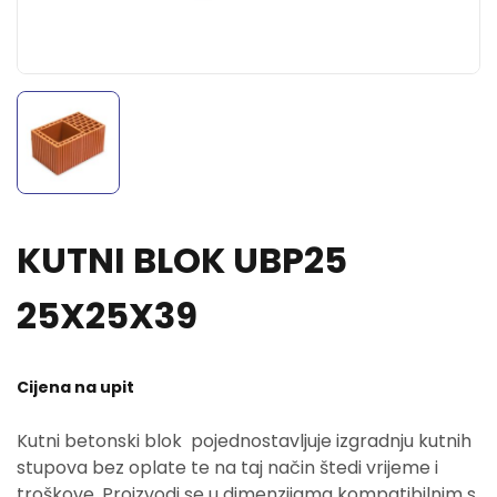
KUTNI BLOK UBP25
25X25X39
Cijena na upit
Kutni betonski blok pojednostavljuje izgradnju kutnih
stupova bez oplate te na taj način štedi vrijeme i
troškove. Proizvodi se u dimenzijama kompatibilnim s