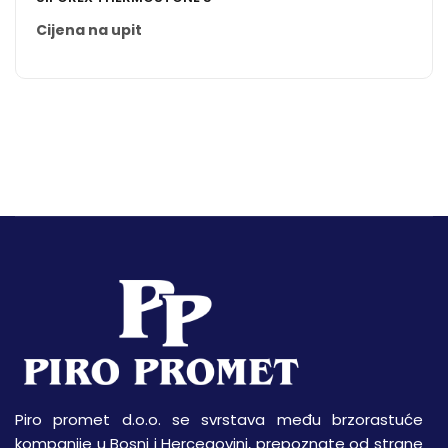
Cijena na upit
Piro promet d.o.o. se svrstava među brzorastuće
kompanije u Bosni i Hercegovini, prepoznate od strane