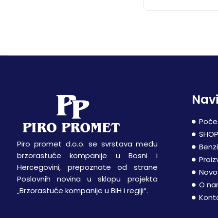
Navi
Poče
SHO
Piro promet d.o.o. se svrstava među
Benz
brzorastuće kompanije u Bosni i
Proiz
Hercegovini, prepoznate od strane
Novo
Poslovnih novina u sklopu projekta
O n
„Brzorastuće kompanije u BiH i regiji“.
Kont