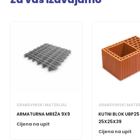
GRAĐEVINSKI MATERIJAL
GRAĐEVINSKI MATER
ARMATURNA MREŽA 9X9
KUTNI BLOK UBP25
25X25X39
Cijena na upit
Cijena na upit