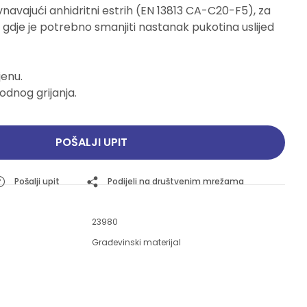
vnavajući anhidritni estrih (EN 13813 CA-C20-F5), za
Pogledajte ponudu
Pogledajte ponudu
gdje je potrebno smanjiti nastanak pukotina uslijed
jenu.
odnog grijanja.
POŠALJI UPIT
Pošalji upit
Podijeli na društvenim mrežama
23980
Građevinski materijal