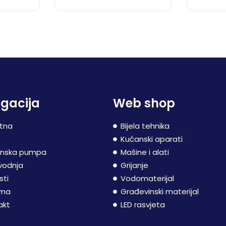
gacija
Web shop
tna
Bijela tehnika
P
Kućanski aparati
inska pumpa
Mašine i alati
vodnja
Grijanje
sti
Vodomaterijal
ama
Građevinski materijal
akt
LED rasvjeta