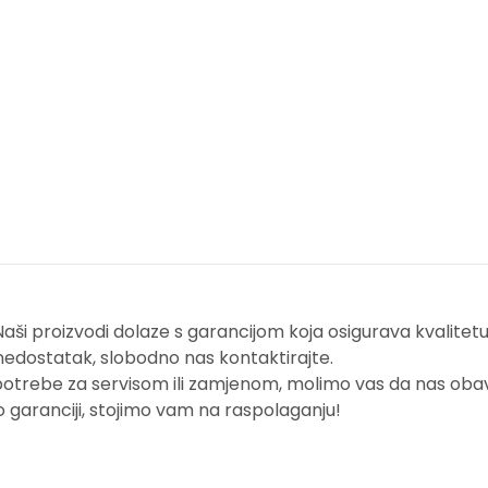
i proizvodi dolaze s garancijom koja osigurava kvalitetu i
nedostatak, slobodno nas kontaktirajte.
potrebe za servisom ili zamjenom, molimo vas da nas obavi
o garanciji, stojimo vam na raspolaganju!