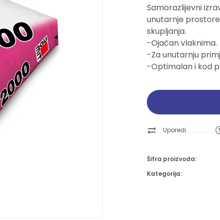
Samorazlijevni izra
Pogledajte ponudu
Pogledajte ponudu
Pogledajte ponudu
Pogledajte ponudu
unutarnje prostore 
skupljanja.
Ručni alati
Ručni alati
Brusne trake i ploče
Brusne trake i ploče
-Ojačan vlaknima.
-Za unutarnju prim
Pogledajte ponudu
Pogledajte ponudu
Pogledajte ponudu
Pogledajte ponudu
-Optimalan i kod p
Uporedi
Šifra proizvoda:
Kategorija: