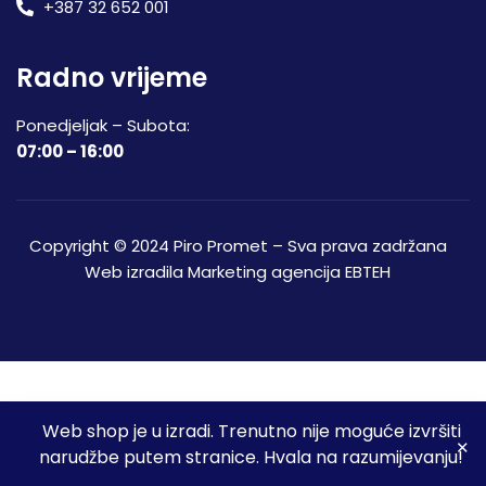
+387 32 652 001
Radno vrijeme
Ponedjeljak – Subota:
07:00 – 16:00
Copyright © 2024 Piro Promet – Sva prava zadržana
Web izradila
Marketing agencija EBTEH
Web shop je u izradi. Trenutno nije moguće izvršiti
3
narudžbe putem stranice. Hvala na razumijevanju!
Početna
Shop
Spremljeni proizvodi
Moj račun