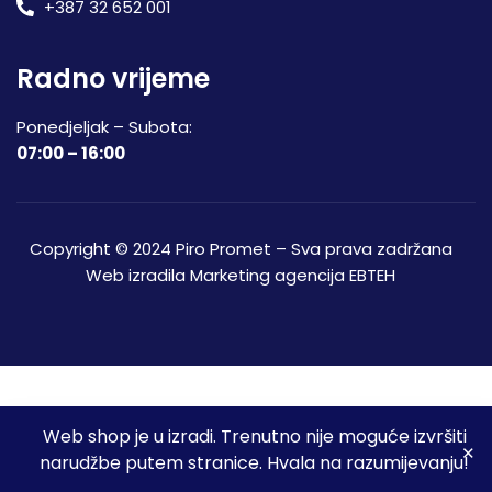
+387 32 652 001
Radno vrijeme
Ponedjeljak – Subota:
07:00 – 16:00
Copyright © 2024 Piro Promet – Sva prava zadržana
Web izradila
Marketing agencija EBTEH
Web shop je u izradi. Trenutno nije moguće izvršiti
3
narudžbe putem stranice. Hvala na razumijevanju!
Početna
Shop
Spremljeni proizvodi
Moj račun