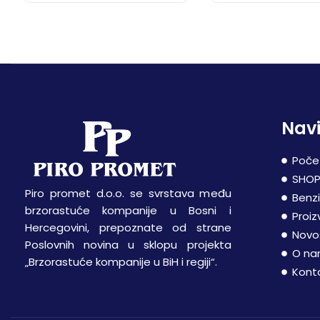
Navi
Poče
SHO
Piro promet d.o.o. se svrstava među
Benz
brzorastuće kompanije u Bosni i
Proiz
Hercegovini, prepoznate od strane
Novo
Poslovnih novina u sklopu projekta
O n
„Brzorastuće kompanije u BiH i regiji“.
Kont