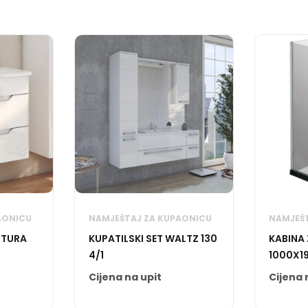
AONICU
NAMJEŠTAJ ZA KUPAONICU
NAMJEŠT
ITURA
KUPATILSKI SET WALTZ 130
KABINA
4/1
1000X1
OMEG
Cijena na upit
Cijena 