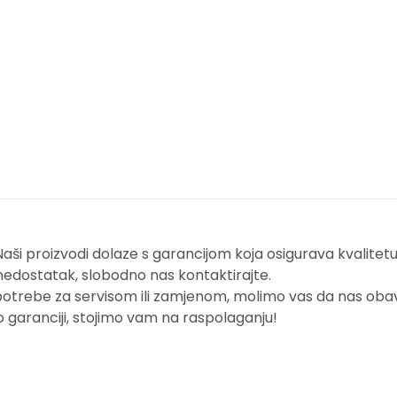
i proizvodi dolaze s garancijom koja osigurava kvalitetu i
nedostatak, slobodno nas kontaktirajte.
potrebe za servisom ili zamjenom, molimo vas da nas obavi
o garanciji, stojimo vam na raspolaganju!