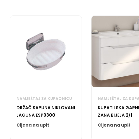
NAMJEŠTAJ ZA KUPAONICU
NAMJEŠTAJ ZA KUP
DRŽAČ SAPUNA NIKLOVANI
KUPATILSKA GARN
LAGUNA ESP9300
ZANA BIJELA 2/1
Cijena na upit
Cijena na upit