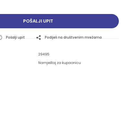
Pogledajte ponudu
Pogledajte ponudu
POŠALJI UPIT
Pošalji upit
Podijeli na društvenim mrežama
29495
Namještaj za kupaonicu