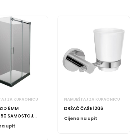
AJ ZA KUPAONICU
NAMJEŠTAJ ZA KUPAONICU
 ZID 8MM
DRŽAČ ČAŠE 1206
950 SAMOSTOJ.
Cijena na upit
na upit