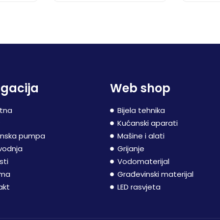
gacija
Web shop
tna
Bijela tehnika
P
Kućanski aparati
inska pumpa
Mašine i alati
vodnja
Grijanje
sti
Vodomaterijal
ama
Građevinski materijal
akt
LED rasvjeta