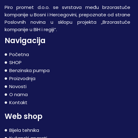
Piro promet d.o.o. se svrstava među brzorastuće
kompanije u Bosni i Hercegovini, prepoznate od strane
Poslovnih novina u sklopu projekta „Brzorastuće
kompanije u BiH i regiji“.
Navigacija
Početna
SHOP
Benzinska pumpa
Proizvodnja
Novosti
O nama
Kontakt
Web shop
Bijela tehnika