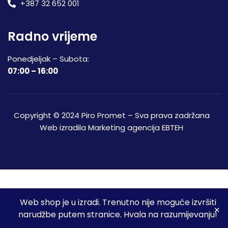
+387 32 652 001
Radno vrijeme
Ponedjeljak – Subota:
07:00 – 16:00
Copyright © 2024 Piro Promet – Sva prava zadržana
Web izradila
Marketing agencija EBTEH
Web shop je u izradi. Trenutno nije moguće izvršiti
3
narudžbe putem stranice. Hvala na razumijevanju!
Početna
Shop
Spremljeni proizvodi
Moj račun