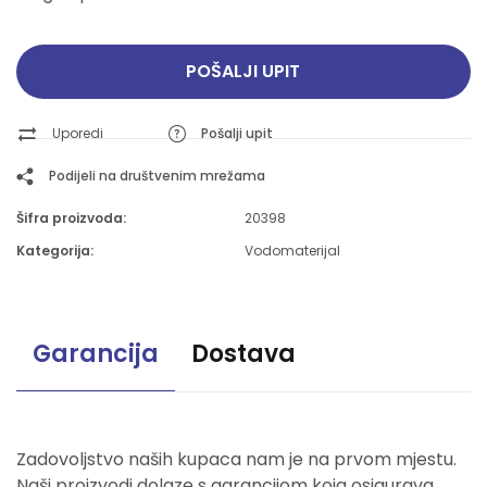
POŠALJI UPIT
Uporedi
Pošalji upit
Podijeli na društvenim mrežama
Šifra proizvoda:
20398
Kategorija:
Vodomaterijal
Garancija
Dostava
Zadovoljstvo naših kupaca nam je na prvom mjestu.
Naši proizvodi dolaze s garancijom koja osigurava