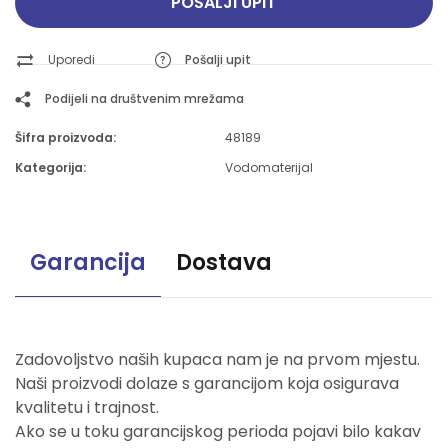
POŠALJI UPIT
Uporedi
Pošalji upit
Podijeli na društvenim mrežama
Šifra proizvoda:
48189
Kategorija:
Vodomaterijal
Garancija
Dostava
Zadovoljstvo naših kupaca nam je na prvom mjestu.
Naši proizvodi dolaze s garancijom koja osigurava
kvalitetu i trajnost.
Ako se u toku garancijskog perioda pojavi bilo kakav