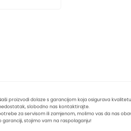
i proizvodi dolaze s garancijom koja osigurava kvalitetu i
nedostatak, slobodno nas kontaktirajte.
potrebe za servisom ili zamjenom, molimo vas da nas obavi
o garanciji, stojimo vam na raspolaganju!