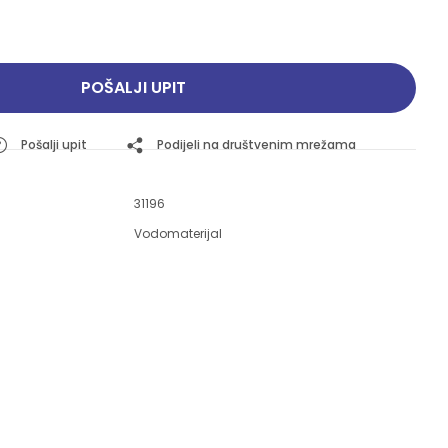
Pogledajte ponudu
Pogledajte ponudu
POŠALJI UPIT
Pošalji upit
Podijeli na društvenim mrežama
31196
Vodomaterijal