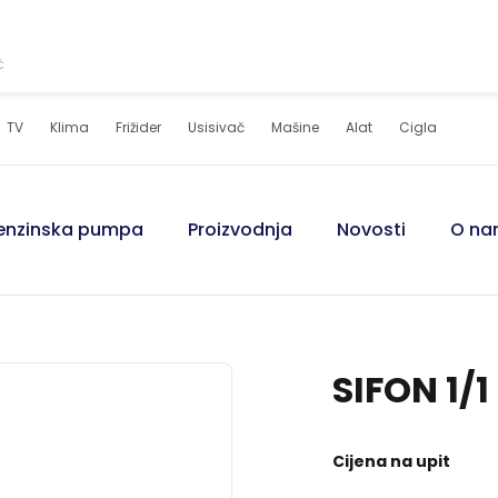
Č
TV
Klima
Frižider
Usisivač
Mašine
Alat
Cigla
enzinska pumpa
Proizvodnja
Novosti
O n
Bušilice
Bušilice
Brusilice
Brusilice
SIFON 1/
Pogledajte ponudu
Pogledajte ponudu
Pogledajte ponudu
Pogledajte ponudu
Cijena na upit
Građevinski alati
Građevinski alati
Keramičarski alati
Keramičarski alati