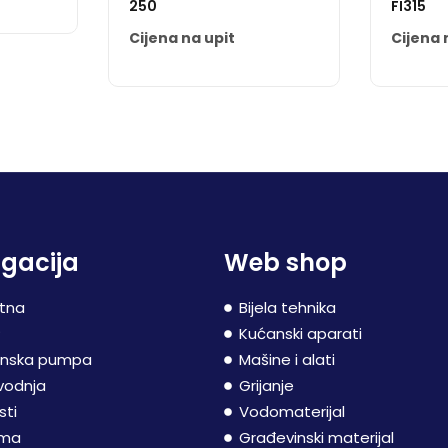
250
FI315
Cijena na upit
Cijena 
gacija
Web shop
tna
Bijela tehnika
P
Kućanski aparati
inska pumpa
Mašine i alati
vodnja
Grijanje
sti
Vodomaterijal
ama
Građevinski materijal