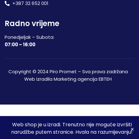
+387 32 652 001
Radno vrijeme
Ponedjeljak – Subota:
07:00 – 16:00
Copyright © 2024 Piro Promet – Sva prava zadržana
Web izradila
Marketing agencija EBTEH
Web shop je u izradi. Trenutno nije moguće izvršiti
3
narudžbe putem stranice. Hvala na razumijevanju!
Početna
Shop
Spremljeni proizvodi
Moj račun