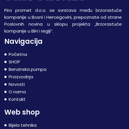
Piro promet d.o.o. se svrstava među brzorastuće
kompanije u Bosni i Hercegovini, prepoznate od strane
Poslovnih novina u sklopu projekta „Brzorastuće
kompanije u BiH i regiji“.
Navigacija
Početna
SHOP
Benzinska pumpa
Proizvodnja
Novosti
O nama
Kontakt
Web shop
Bijela tehnika