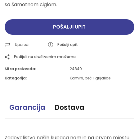
sa šamotnom ciglom.
POŠALJI UPIT
Uporedi
Pošalji upit
Podijeli na društvenim mrežama
Šifra proizvoda:
24840
Kategorija:
Kamini, peći i grijalice
Garancija
Dostava
Zadovoljstvo naših kupaca nam je na prvom mjestu.