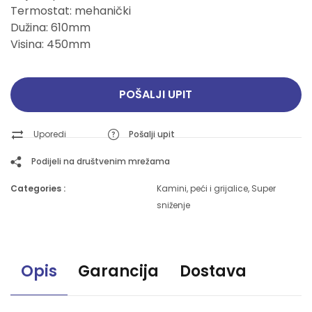
Termostat: mehanički
Dužina: 610mm
Visina: 450mm
POŠALJI UPIT
Uporedi
Pošalji upit
Podijeli na društvenim mrežama
Categories :
Kamini, peći i grijalice
,
Super
sniženje
Opis
Garancija
Dostava