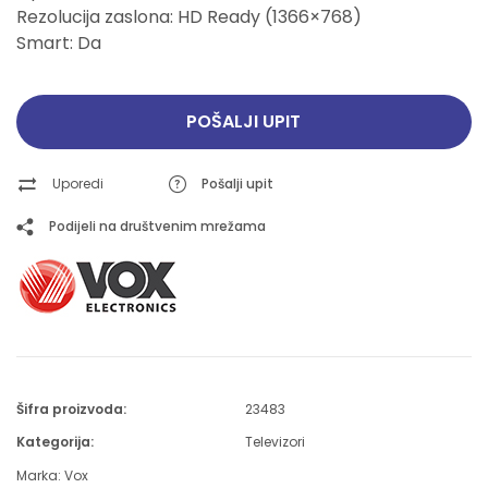
Rezolucija zaslona: HD Ready (1366×768)
Smart: Da
POŠALJI UPIT
Uporedi
Pošalji upit
Podijeli na društvenim mrežama
Šifra proizvoda:
23483
Kategorija:
Televizori
Marka:
Vox