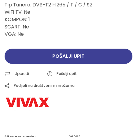
Tip Tunera: DVB-T2 H.265 / T / C / S2
WiFi TV: Ne
KOMPON: 1
SCART: Ne
VGA: Ne
POŠALJI UPIT
Uporedi
Pošalji upit
Podijeli na društvenim mrežama
Šifra proizvoda:
36082