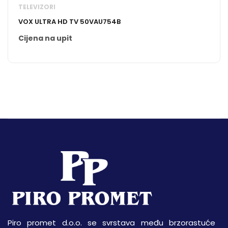
TELEVIZORI
VOX ULTRA HD TV 50VAU754B
Cijena na upit
Piro promet d.o.o. se svrstava među brzorastuće