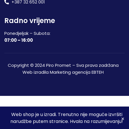
+387 32 652 001
Radno vrijeme
Ponedjeljak – Subota:
07:00 – 16:00
Copyright © 2024 Piro Promet – Sva prava zadržana
Web izradila
Marketing agencija EBTEH
Web shop je u izradi. Trenutno nije moguće izvršiti
3
narudžbe putem stranice. Hvala na razumijevanju!
Početna
Shop
Spremljeni proizvodi
Moj račun