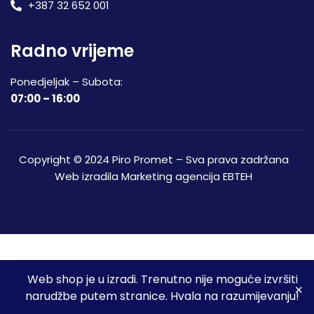
+387 32 652 001
Radno vrijeme
Ponedjeljak – Subota:
07:00 – 16:00
Copyright © 2024 Piro Promet – Sva prava zadržana
Web izradila
Marketing agencija EBTEH
Web shop je u izradi. Trenutno nije moguće izvršiti
3
narudžbe putem stranice. Hvala na razumijevanju!
Početna
Shop
Spremljeni proizvodi
Moj račun