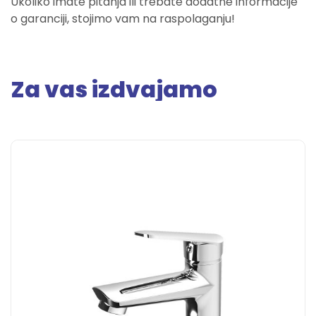
Ukoliko imate pitanja ili trebate dodatne informacije
o garanciji, stojimo vam na raspolaganju!
Za vas izdvajamo