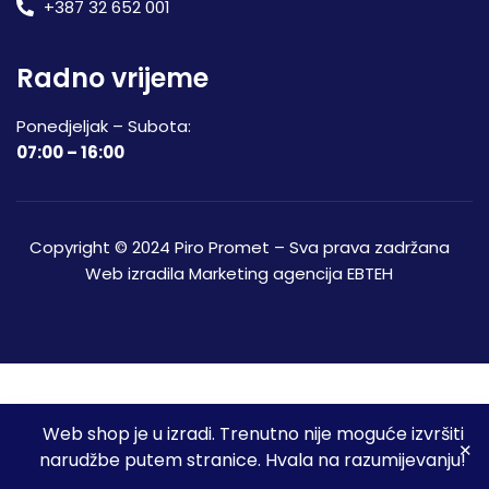
+387 32 652 001
Radno vrijeme
Ponedjeljak – Subota:
07:00 – 16:00
Copyright © 2024 Piro Promet – Sva prava zadržana
Web izradila
Marketing agencija EBTEH
Web shop je u izradi. Trenutno nije moguće izvršiti
3
narudžbe putem stranice. Hvala na razumijevanju!
Početna
Shop
Spremljeni proizvodi
Moj račun