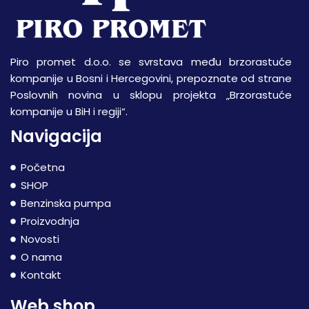
Piro promet d.o.o. se svrstava među brzorastuće
kompanije u Bosni i Hercegovini, prepoznate od strane
Poslovnih novina u sklopu projekta „Brzorastuće
kompanije u BiH i regiji“.
Navigacija
Početna
SHOP
Benzinska pumpa
Proizvodnja
Novosti
O nama
Kontakt
Web shop