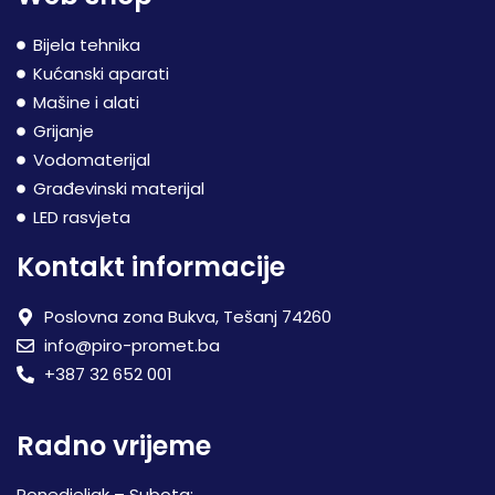
Bijela tehnika
Kućanski aparati
Mašine i alati
Grijanje
Vodomaterijal
Građevinski materijal
LED rasvjeta
Kontakt informacije
Poslovna zona Bukva, Tešanj 74260
info@piro-promet.ba
+387 32 652 001
Radno vrijeme
Ponedjeljak – Subota: