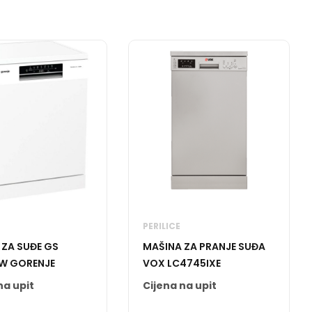
PERILICE
 ZA SUĐE GS
MAŠINA ZA PRANJE SUĐA
W GORENJE
VOX LC4745IXE
na upit
Cijena na upit