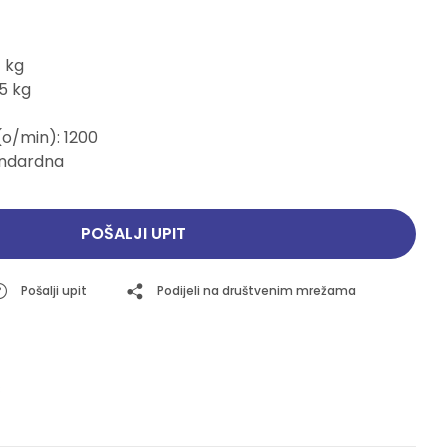
Pogledajte ponudu
Pogledajte ponudu
7 kg
5 kg
(o/min): 1200
andardna
POŠALJI UPIT
Pošalji upit
Podijeli na društvenim mrežama