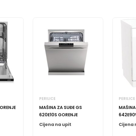
PERILICE
PERILICE
GORENJE
MAŠINA ZA SUĐE GS
MAŠINA
620E10S GORENJE
642E90
Cijena na upit
Cijena 