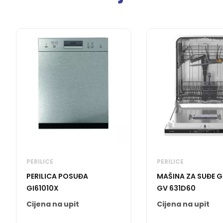
PERILICE
PERILICE
PERILICA POSUĐA
MAŠINA ZA SUĐE 
GI61010X
GV 631D60
Cijena na upit
Cijena na upit