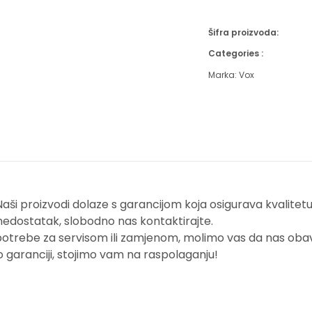
Šifra proizvoda:
Categories :
Marka:
Vox
i proizvodi dolaze s garancijom koja osigurava kvalitetu i
nedostatak, slobodno nas kontaktirajte.
potrebe za servisom ili zamjenom, molimo vas da nas obavi
o garanciji, stojimo vam na raspolaganju!