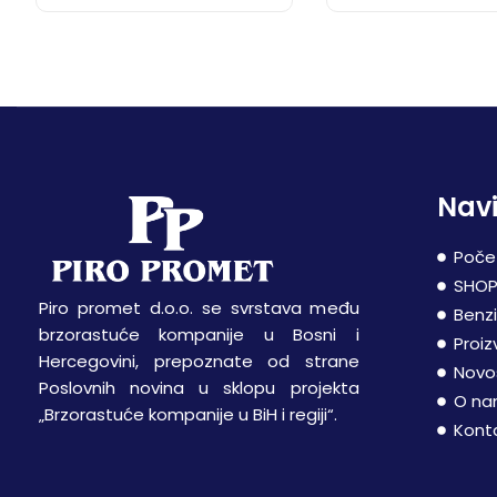
Navi
Poče
SHO
Piro promet d.o.o. se svrstava među
Benz
brzorastuće kompanije u Bosni i
Proiz
Hercegovini, prepoznate od strane
Novo
Poslovnih novina u sklopu projekta
O n
„Brzorastuće kompanije u BiH i regiji“.
Kont