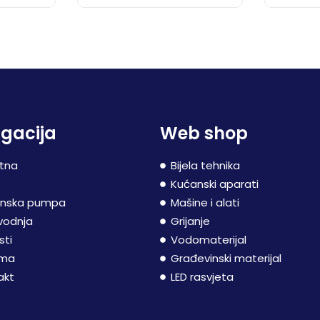
gacija
Web shop
tna
Bijela tehnika
P
Kućanski aparati
inska pumpa
Mašine i alati
vodnja
Grijanje
sti
Vodomaterijal
ama
Građevinski materijal
akt
LED rasvjeta