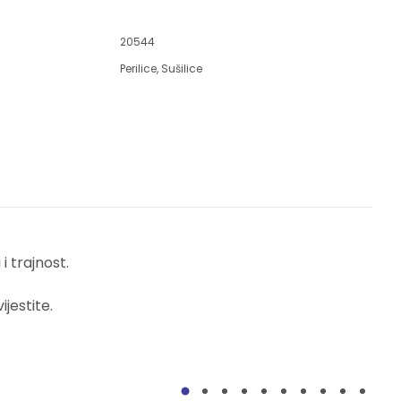
20544
Perilice
,
Sušilice
 trajnost.
jestite.