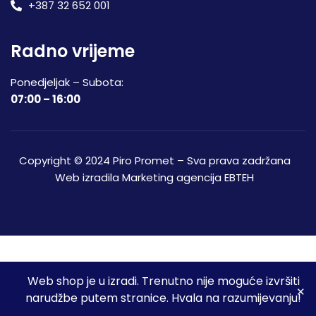
+387 32 652 001
Radno vrijeme
Ponedjeljak – Subota:
07:00 – 16:00
Copyright © 2024 Piro Promet – Sva prava zadržana
Web izradila
Marketing agencija EBTEH
Web shop je u izradi. Trenutno nije moguće izvršiti
3
narudžbe putem stranice. Hvala na razumijevanju!
Početna
Shop
Spremljeni proizvodi
Moj račun