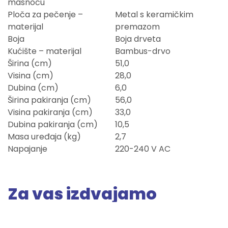
masnoću
Ploča za pečenje –
Metal s keramičkim
materijal
premazom
Boja
Boja drveta
Kućište – materijal
Bambus-drvo
Širina (cm)
51,0
Visina (cm)
28,0
Dubina (cm)
6,0
Širina pakiranja (cm)
56,0
Visina pakiranja (cm)
33,0
Dubina pakiranja (cm)
10,5
Masa uređaja (kg)
2,7
Napajanje
220-240 V AC
Za vas izdvajamo