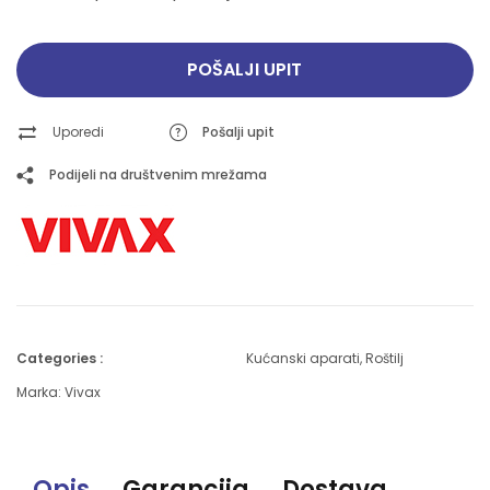
POŠALJI UPIT
Uporedi
Pošalji upit
Podijeli na društvenim mrežama
Categories :
Kućanski aparati
,
Roštilj
Marka:
Vivax
Opis
Garancija
Dostava