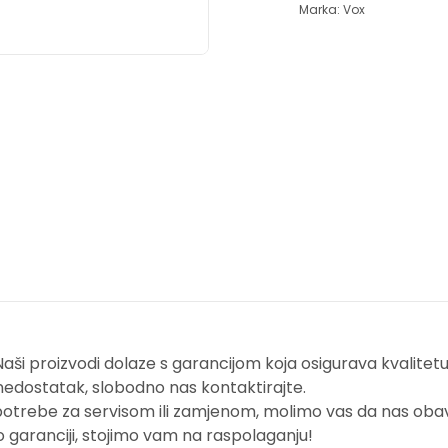
Marka:
Vox
i proizvodi dolaze s garancijom koja osigurava kvalitetu i
nedostatak, slobodno nas kontaktirajte.
potrebe za servisom ili zamjenom, molimo vas da nas obavi
o garanciji, stojimo vam na raspolaganju!