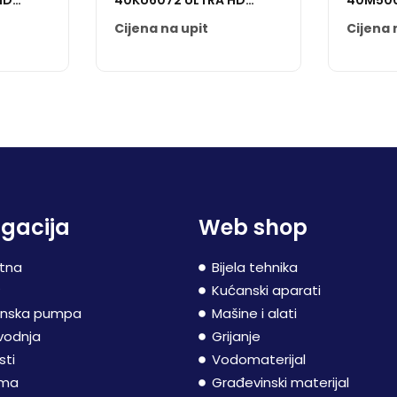
HD
40KU6072 ULTRA HD
40M500
SMART
Cijena na upit
Cijena 
gacija
Web shop
tna
Bijela tehnika
P
Kućanski aparati
inska pumpa
Mašine i alati
vodnja
Grijanje
sti
Vodomaterijal
ama
Građevinski materijal