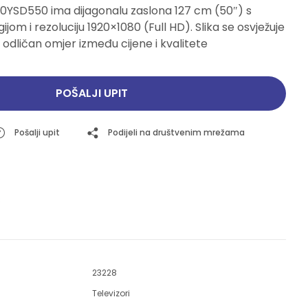
0YSD550 ima dijagonalu zaslona 127 cm (50″) s
Pogledajte ponudu
Pogledajte ponudu
jom i rezoluciju 1920×1080 (Full HD). Slika se osvježuje
 odličan omjer između cijene i kvalitete
POŠALJI UPIT
Pošalji upit
Podijeli na društvenim mrežama
23228
Televizori