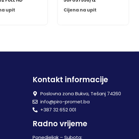
2 FULL HD
50PUS7556/12
na upit
Cijena na upit
Kontakt informacije
Poslovna zona Bukva, Tešanj 74260
info@piro-promet.ba
+387 32 652 001
Radno vrijeme
Ponedjeljak – Subota: