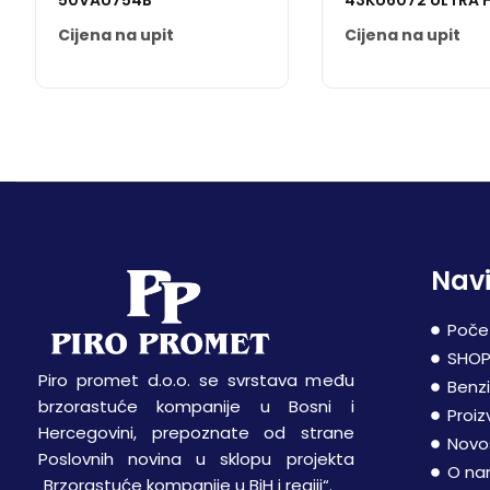
50VAU754B
43KU6072 ULTRA 
SMART
Cijena na upit
Cijena na upit
Navi
Poče
SHO
Piro promet d.o.o. se svrstava među
Benz
brzorastuće kompanije u Bosni i
Proiz
Hercegovini, prepoznate od strane
Novo
Poslovnih novina u sklopu projekta
O n
„Brzorastuće kompanije u BiH i regiji“.