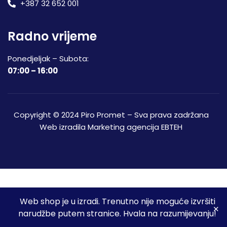
+387 32 652 001
Radno vrijeme
Ponedjeljak – Subota:
07:00 – 16:00
Copyright © 2024 Piro Promet – Sva prava zadržana
Web izradila
Marketing agencija EBTEH
Web shop je u izradi. Trenutno nije moguće izvršiti
3
narudžbe putem stranice. Hvala na razumijevanju!
Početna
Shop
Spremljeni proizvodi
Moj račun