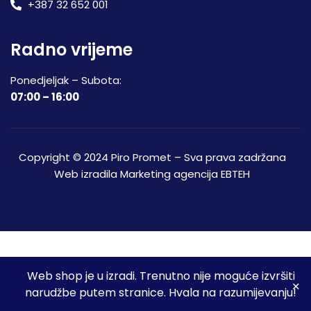
+387 32 652 001
Radno vrijeme
Ponedjeljak – Subota:
07:00 – 16:00
Copyright © 2024 Piro Promet – Sva prava zadržana
Web izradila
Marketing agencija EBTEH
Web shop je u izradi. Trenutno nije moguće izvršiti
3
narudžbe putem stranice. Hvala na razumijevanju!
Početna
Shop
Spremljeni proizvodi
Moj račun