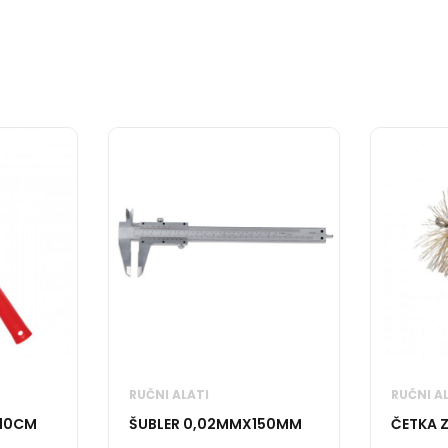
RUČNI ALATI
RUČNI A
 10CM
ŠUBLER 0,02MMX150MM
ČETKA 