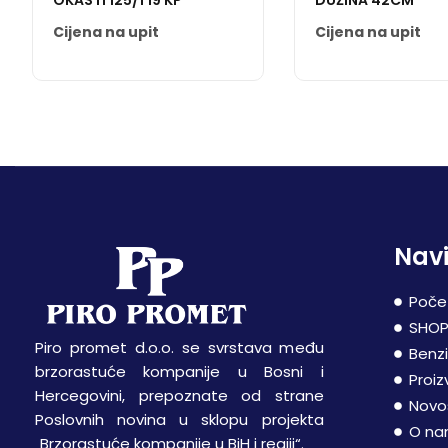
OKASTI 125/1 19 KP
DUŽINA 42CM
Cijena na upit
Cijena na upit
Navi
Poče
SHO
Piro promet d.o.o. se svrstava među
Benz
brzorastuće kompanije u Bosni i
Proiz
Hercegovini, prepoznate od strane
Novo
Poslovnih novina u sklopu projekta
O n
„Brzorastuće kompanije u BiH i regiji“.