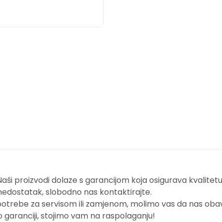
i proizvodi dolaze s garancijom koja osigurava kvalitetu i
nedostatak, slobodno nas kontaktirajte.
potrebe za servisom ili zamjenom, molimo vas da nas obavi
o garanciji, stojimo vam na raspolaganju!