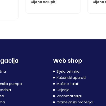
Cijena na upit
Cijena 
gacija
Web shop
tna
Bijela tehnika
P
Kućanski aparati
inska pumpa
Mašine i alati
vodnja
Grijanje
sti
Vodomaterijal
ama
Građevinski materijal