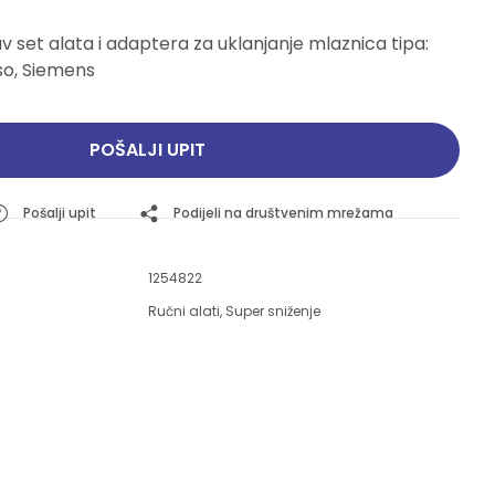
Pogledajte ponudu
Pogledajte ponudu
v set alata i adaptera za uklanjanje mlaznica tipa:
so, Siemens
POŠALJI UPIT
Pošalji upit
Podijeli na društvenim mrežama
1254822
Ručni alati
,
Super sniženje