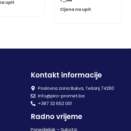
7_5M
na upit
Cijena na upit
Kontakt informacije
Poslovna zona Bukva, Tešanj 74260
info@piro-promet.ba
+387 32 652 001
Radno vrijeme
Ponedjeljak – Subota: