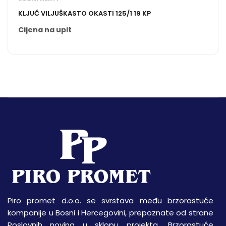
KLJUČ VILJUŠKASTO OKASTI 125/1 19 KP
Cijena na upit
Piro promet d.o.o. se svrstava među brzorastuće
kompanije u Bosni i Hercegovini, prepoznate od strane
Poslovnih novina u sklopu projekta „Brzorastuće