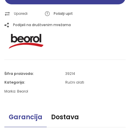
Uporedi
Pošalji upit
Podijeli na društvenim mrežama
Šifra proizvoda:
39214
Kategorija:
Ručni alati
Marka:
Beorol
Garancija
Dostava