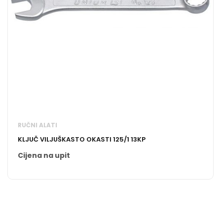
RUČNI ALATI
KLJUČ VILJUŠKASTO OKASTI 125/1 13KP
Cijena na upit