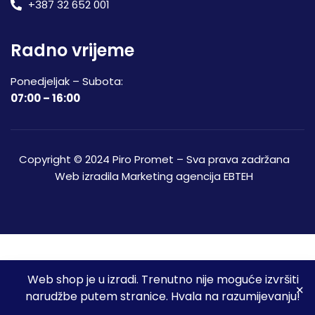
+387 32 652 001
Radno vrijeme
Ponedjeljak – Subota:
07:00 – 16:00
Copyright © 2024 Piro Promet – Sva prava zadržana
Web izradila
Marketing agencija EBTEH
Web shop je u izradi. Trenutno nije moguće izvršiti
3
narudžbe putem stranice. Hvala na razumijevanju!
Početna
Shop
Spremljeni proizvodi
Moj račun