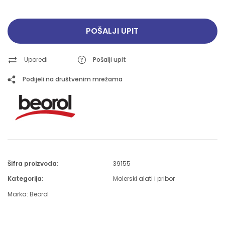
POŠALJI UPIT
Uporedi
Pošalji upit
Podijeli na društvenim mrežama
Šifra proizvoda:
39155
Kategorija:
Molerski alati i pribor
Marka:
Beorol