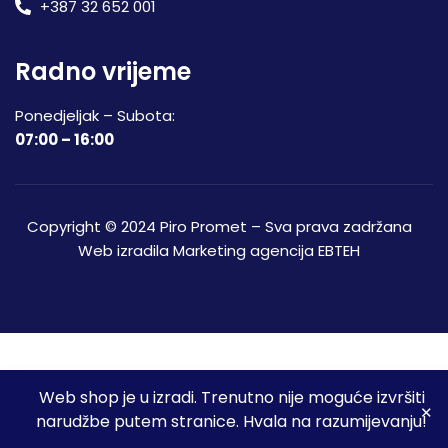
+387 32 652 001
Radno vrijeme
Ponedjeljak – Subota:
07:00 – 16:00
Copyright © 2024 Piro Promet – Sva prava zadržana
Web izradila
Marketing agencija EBTEH
Web shop je u izradi. Trenutno nije moguće izvršiti
3
narudžbe putem stranice. Hvala na razumijevanju!
Početna
Shop
Spremljeni proizvodi
Moj račun