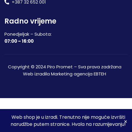
+387 32 652 001
Radno vrijeme
Ponedjeljak – Subota:
07:00 – 16:00
Copyright © 2024 Piro Promet – Sva prava zadržana
Web izradila
Marketing agencija EBTEH
Web shop je u izradi. Trenutno nije moguće izvršiti
3
narudžbe putem stranice. Hvala na razumijevanju!
Početna
Shop
Spremljeni proizvodi
Moj račun