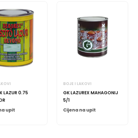
AKOVI
BOJE I LAKOVI
X LAZUR 0.75
GK LAZUREX MAHAGONIJ
BOR
5/1
na upit
Cijena na upit