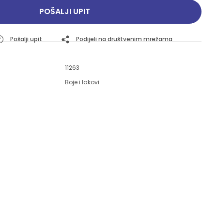
Pogledajte ponudu
Pogledajte ponudu
POŠALJI UPIT
Pošalji upit
Podijeli na društvenim mrežama
11263
Boje i lakovi