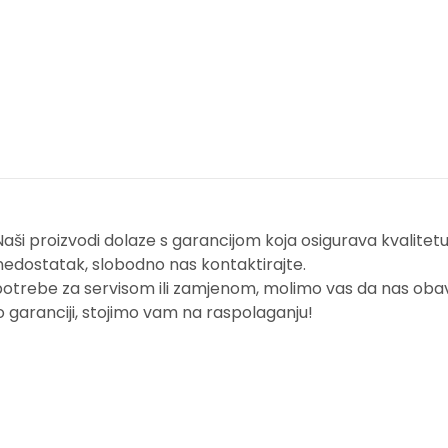
i proizvodi dolaze s garancijom koja osigurava kvalitetu i
nedostatak, slobodno nas kontaktirajte.
potrebe za servisom ili zamjenom, molimo vas da nas obavi
o garanciji, stojimo vam na raspolaganju!