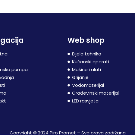
gacija
Web shop
tna
Bijela tehnika
P
Kućanski aparati
inska pumpa
Mašine i alati
vodnja
Grijanje
sti
Vodomaterijal
ama
Građevinski materijal
akt
LED rasvjeta
Copyright © 2024 Piro Promet – Sva prava zadržana