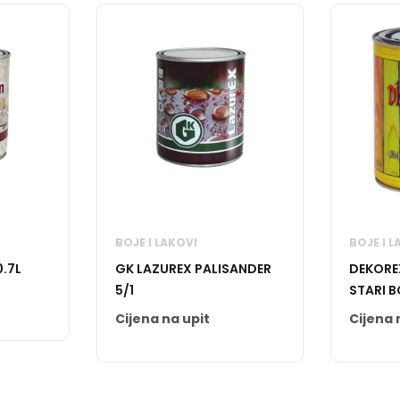
BOJE I LAKOVI
BOJE I L
0.7L
GK LAZUREX PALISANDER
DEKORE
5/1
STARI 
Cijena na upit
Cijena 