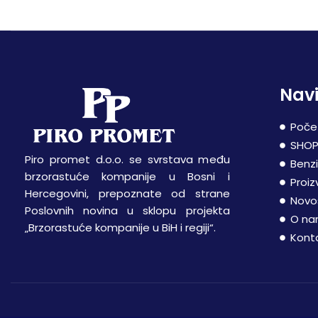
Navi
Poče
SHO
Piro promet d.o.o. se svrstava među
Benz
brzorastuće kompanije u Bosni i
Proiz
Hercegovini, prepoznate od strane
Novo
Poslovnih novina u sklopu projekta
O n
„Brzorastuće kompanije u BiH i regiji“.
Kont