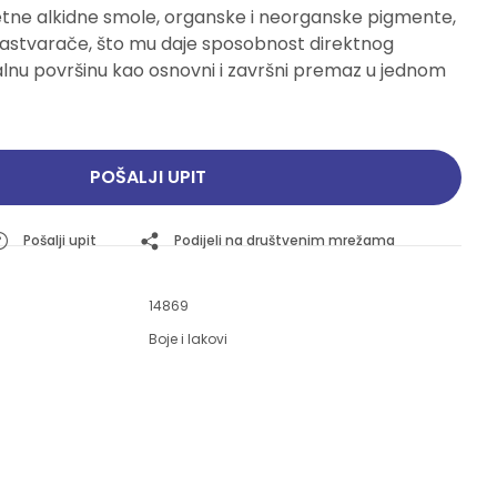
tetne alkidne smole, organske i neorganske pigmente,
Pogledajte ponudu
Pogledajte ponudu
 rastvarače, što mu daje sposobnost direktnog
nu površinu kao osnovni i završni premaz u jednom
POŠALJI UPIT
Pošalji upit
Podijeli na društvenim mrežama
14869
Boje i lakovi