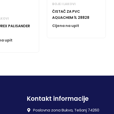
BOJE I LAKOVI
ČISTAČ ZA PVC
AQUACHEM 1L 28828
AKOVI
Cijena na upit
UREX PALISANDER
na upit
Kontakt informacije
Poslovna zona Bukva, Tešanj 74260