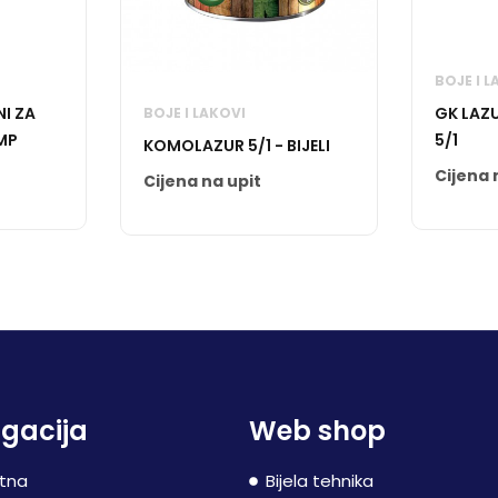
BOJE I L
I ZA
GK LAZ
BOJE I LAKOVI
EMP
5/1
KOMOLAZUR 5/1 - BIJELI
Cijena 
Cijena na upit
gacija
Web shop
tna
Bijela tehnika