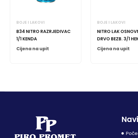
BOJE I LAKOVI
BOJE I LAKOVI
B34 NITRO RAZRJEDIVAC
NITRO LAK OSNOVN
1/1 KENDA
DRVO BEZB. 3/1 H
Cijena na upit
Cijena na upit
Navi
Poče