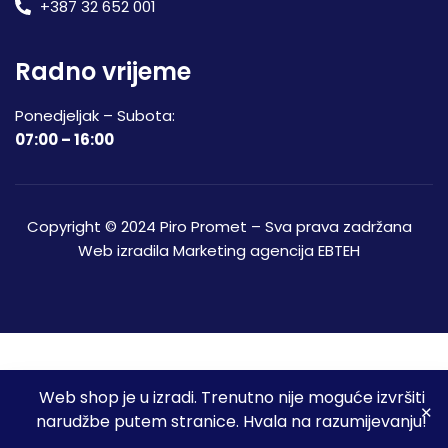
+387 32 652 001
Radno vrijeme
Ponedjeljak – Subota:
07:00 – 16:00
Copyright © 2024 Piro Promet – Sva prava zadržana
Web izradila
Marketing agencija EBTEH
Web shop je u izradi. Trenutno nije moguće izvršiti
3
narudžbe putem stranice. Hvala na razumijevanju!
Početna
Shop
Spremljeni proizvodi
Moj račun