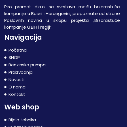
Piro promet d.o.o. se svrstava među brzorastuće
kompanije u Bosni i Hercegovini, prepoznate od strane
Poslovnih novina u sklopu projekta „Brzorastuće
kompanije u BiH i regiji“.
Navigacija
Početna
SHOP
Benzinska pumpa
Proizvodnja
Novosti
O nama
Kontakt
Web shop
Bijela tehnika