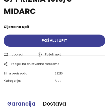
MIDARC
Cijena na upit
POŠALJI UPIT
Uporedi
Pošalji upit
Podijeli na društvenim mrežama
Šifra proizvoda:
22215
Kategorija:
Alati
Garancija
Dostava