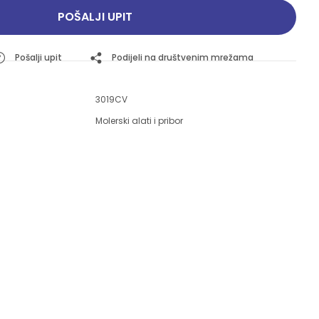
Pogledajte ponudu
Pogledajte ponudu
POŠALJI UPIT
Pošalji upit
Podijeli na društvenim mrežama
3019CV
Molerski alati i pribor