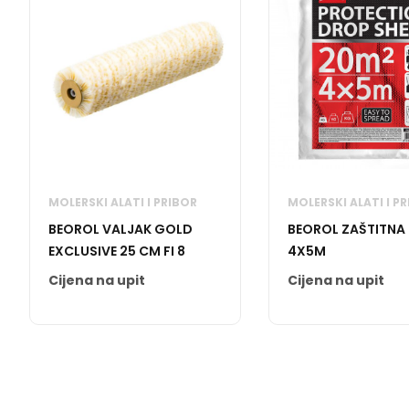
MOLERSKI ALATI I PRIBOR
MOLERSKI ALATI I P
BEOROL VALJAK GOLD
BEOROL ZAŠTITNA 
EXCLUSIVE 25 CM FI 8
4X5M
Cijena na upit
Cijena na upit