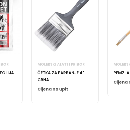
RIBOR
MOLERSKI ALATI I PRIBOR
MOLERSKI
FOLIJA
ČETKA ZA FARBANJE 4"
PEMZLA
CRNA
Cijena 
Cijena na upit