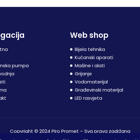
gacija
Web shop
tna
Bijela tehnika
P
Kućanski aparati
inska pumpa
Mašine i alati
vodnja
Grijanje
sti
Vodomaterijal
ama
Građevinski materijal
akt
LED rasvjeta
Copyright © 2024 Piro Promet – Sva prava zadržana
Web izradila
Marketing agencija EBTEH