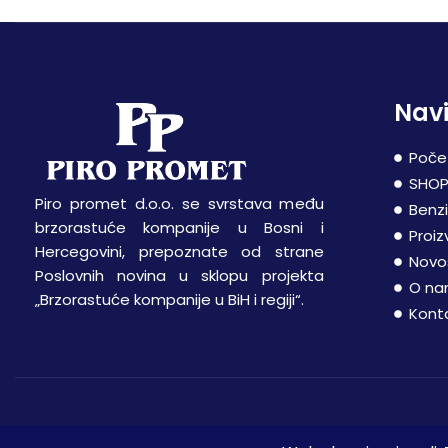
Navi
Poče
SHO
Piro promet d.o.o. se svrstava među
Benz
brzorastuće kompanije u Bosni i
Proiz
Hercegovini, prepoznate od strane
Novo
Poslovnih novina u sklopu projekta
O n
„Brzorastuće kompanije u BiH i regiji“.
Kont