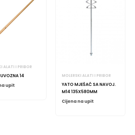
 ALATI I PRIBOR
 UVOZNA 14
MOLERSKI ALATI I PRIBOR
YATO MJEŠAČ SA NAVOJ.
na upit
M14 135X580MM
Cijena na upit