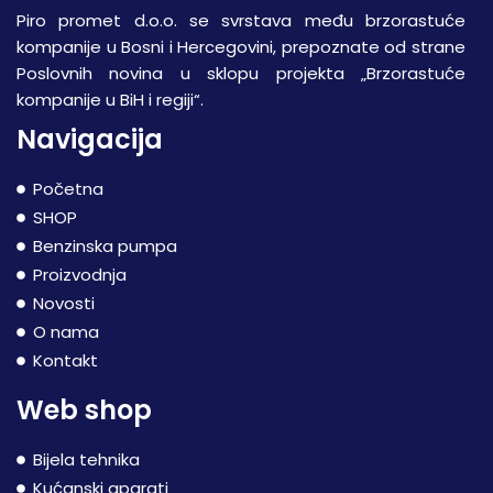
Piro promet d.o.o. se svrstava među brzorastuće
kompanije u Bosni i Hercegovini, prepoznate od strane
Poslovnih novina u sklopu projekta „Brzorastuće
kompanije u BiH i regiji“.
Navigacija
Početna
SHOP
Benzinska pumpa
Proizvodnja
Novosti
O nama
Kontakt
Web shop
Bijela tehnika
Kućanski aparati