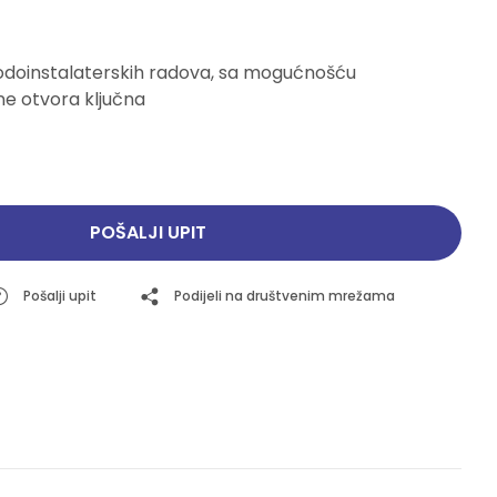
Pogledajte ponudu
Pogledajte ponudu
odoinstalaterskih radova, sa mogućnošću
ne otvora ključna
POŠALJI UPIT
Pošalji upit
Podijeli na društvenim mrežama