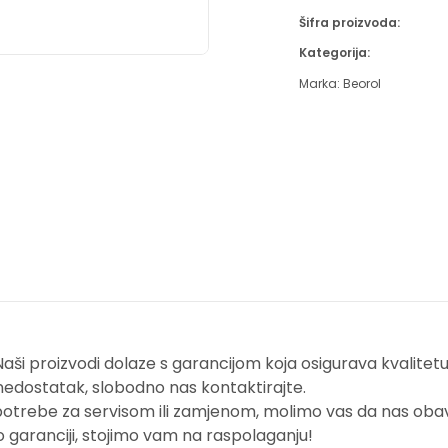
Šifra proizvoda:
Kategorija:
Marka:
Beorol
i proizvodi dolaze s garancijom koja osigurava kvalitetu i
nedostatak, slobodno nas kontaktirajte.
potrebe za servisom ili zamjenom, molimo vas da nas obavi
o garanciji, stojimo vam na raspolaganju!