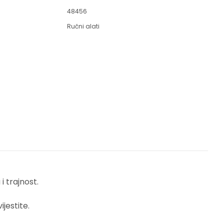
48456
Ručni alati
 trajnost.
jestite.