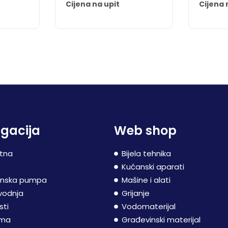
Cijena na upit
Cijena 
gacija
Web shop
tna
Bijela tehnika
P
Kućanski aparati
inska pumpa
Mašine i alati
vodnja
Grijanje
sti
Vodomaterijal
ama
Građevinski materijal