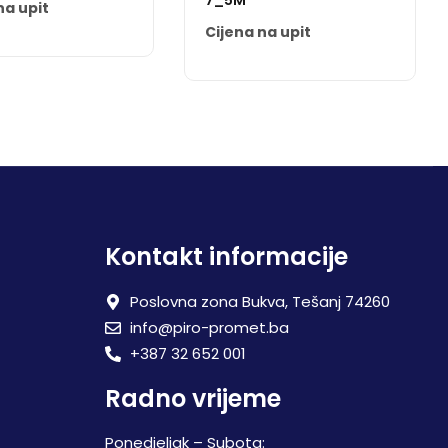
7_5M
na upit
Cijena na upit
Kontakt informacije
Poslovna zona Bukva, Tešanj 74260
info@piro-promet.ba
+387 32 652 001
Radno vrijeme
Ponedjeljak – Subota: