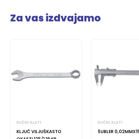
Za vas izdvajamo
RUČNI ALATI
RUČNI ALATI
KLJUČ VILJUŠKASTO
ŠUBLER 0,02MMX