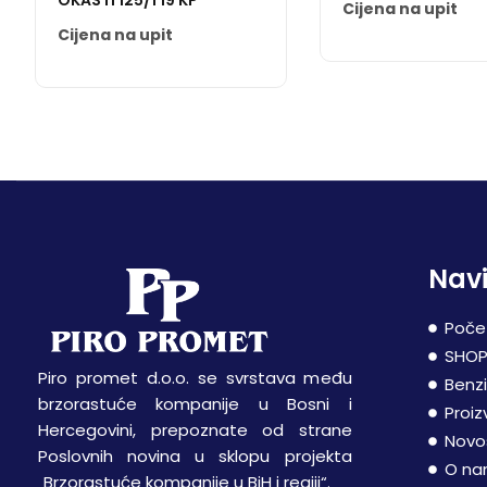
OKASTI 125/1 19 KP
Cijena na upit
Cijena na upit
Navi
Poče
SHO
Piro promet d.o.o. se svrstava među
Benz
brzorastuće kompanije u Bosni i
Proiz
Hercegovini, prepoznate od strane
Novo
Poslovnih novina u sklopu projekta
O n
„Brzorastuće kompanije u BiH i regiji“.