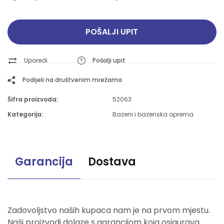
POŠALJI UPIT
Uporedi
Pošalji upit
Podijeli na društvenim mrežama
Šifra proizvoda:
52063
Kategorija:
Bazeni i bazenska oprema
Garancija
Dostava
Zadovoljstvo naših kupaca nam je na prvom mjestu.
Naši proizvodi dolaze s garancijom koja osigurava