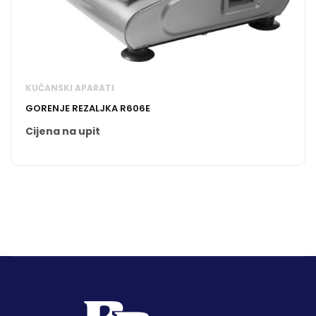
KUĆANSKI APARATI
GORENJE REZALJKA R606E
Cijena na upit